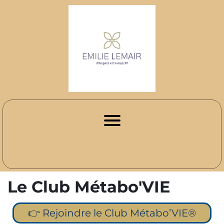
Le Club Métabo'VIE
👉 Rejoindre le Club Métabo’VIE®